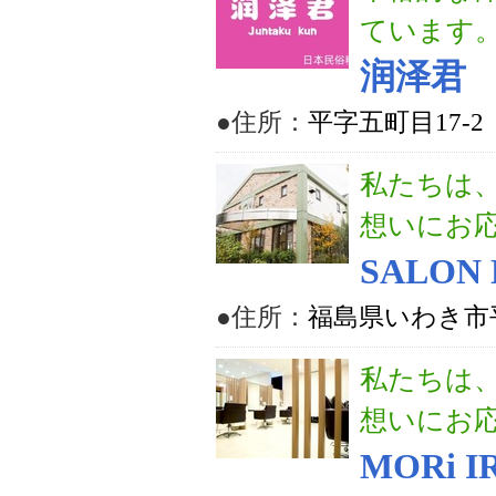
ています
润泽君
●住所：
平字五町目17-2
私たちは
想いにお
SALON 
●住所：
福島県いわき市平谷
私たちは
想いにお
MORi 