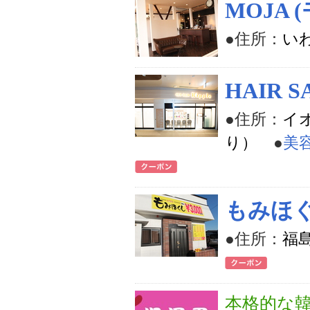
MOJA 
●住所：
い
HAIR S
●住所：
イ
り）
●
美
もみほぐ
●住所：
福
本格的な