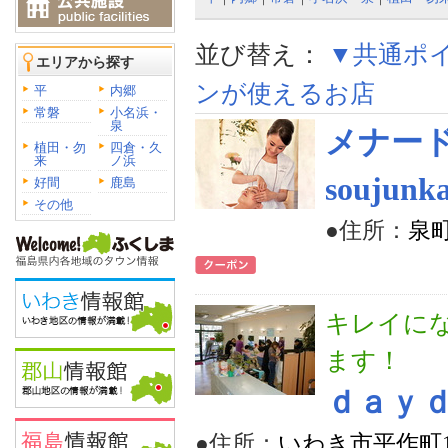
並び替え：
▼共通ポ
エリアから探す
ンが使えるお店
平
内郷
常磐
小名浜・
泉
メナー
植田・勿
四倉・久
来
ノ浜
soujun
好間
鹿島
その他
●住所：
泉
キレイに
ます！
ｄａｙ
●住所：
いわき市平作町1