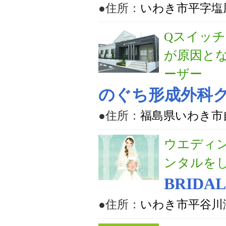
●住所：
いわき市平字塩
Qスイッ
が原因と
ーザー
のぐち形成外科
●住所：
福島県いわき市自
ウエディ
ンタルを
BRIDAL
●住所：
いわき市平谷川瀬