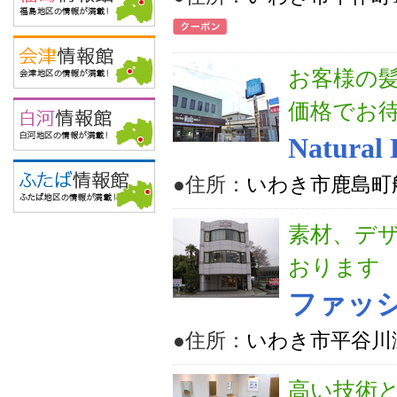
お客様の
価格でお
Natural
●住所：
いわき市鹿島町船
素材、デ
おります
ファッ
●住所：
いわき市平谷川
高い技術