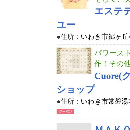
エステテ
ユー
●住所：
いわき市郷ヶ丘4-
パワース
作！その
Cuor
ショップ
●住所：
いわき市常磐湯本
ＭＡＫ