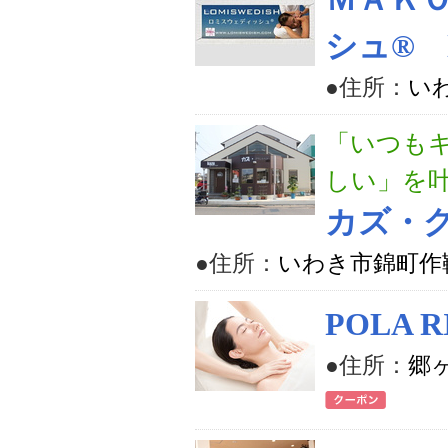
シュ® lu
●住所：
いわ
「いつも
しい」を
カズ・
●住所：
いわき市錦町作鞍1
POLA 
●住所：
郷ヶ