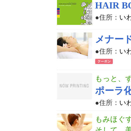
HAIR B
●住所：
いわ
メナー
●住所：
い
もっと、
ポーラ化
●住所：
いわ
もみほぐ
そして、