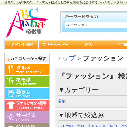
福島県いわき市のグルメ・求人・観光などの旬な情報をお届けするいわきのポータルサ
イベント情報
フリーペーパー
求人
中古
トップ
>
ファッション
カテゴリーから探す
『ファッション』 検
▼カテゴリー
着物
｜
▼地域で絞込み
平
｜
内郷
｜
常磐
｜
小名浜・泉
｜
植田・勿