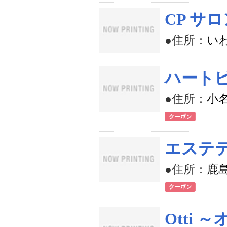
CP サロ
●住所：
いわ
ハート
●住所：
小名
エステ
●住所：
鹿島
Otti 