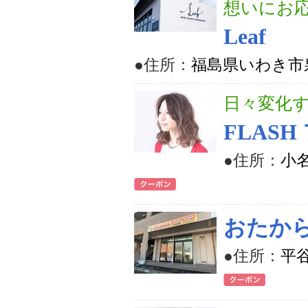
想いにお
Leaf
●住所：
福島県いわき市泉
日々変化
FLAS
●住所：
小名
おたか
●住所：
平谷