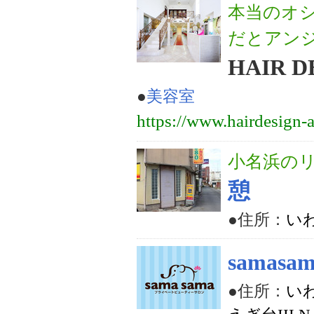
本当のオ
だとアン
HAIR D
●
美容室
https://www.hairdesign-a
小名浜の
憩
●住所：
い
samasa
●住所：
い