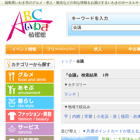
福島県いわき市のグルメ・求人・観光などの旬な情報をお届けするいわきのポータルサ
イベント情報
フリーペーパー
求人
中古
トップ
>
会議
カテゴリーから探す
『会議』 検索結果 1件
▼カテゴリー
ランチ
｜
▼地域で絞込み
平
｜
内郷
｜
常磐
｜
小名浜・泉
｜
植田・勿
並び替え：
▼共通ポイントカードが使える
窓越しに太平洋を一