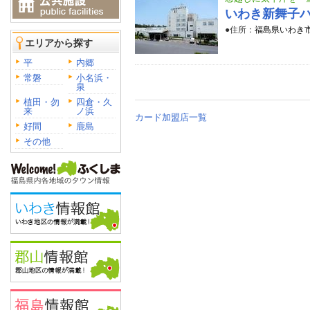
いわき新舞子
●住所：
福島県いわき市
エリアから探す
平
内郷
常磐
小名浜・
泉
植田・勿
四倉・久
来
ノ浜
カード加盟店一覧
好間
鹿島
その他