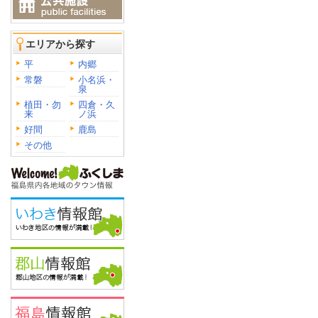
エリアから探す
平
内郷
常磐
小名浜・
泉
植田・勿
四倉・久
来
ノ浜
好間
鹿島
その他