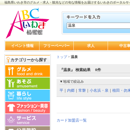
福島県いわき市のグルメ・求人・観光などの旬な情報をお届けするいわきのポータルサ
イベント情報
フリーペーパー
求人
中古
トップ
>
温泉
カテゴリーから探す
『温泉』 検索結果 0件
▼地域で絞込み
平
｜
内郷
｜
常磐
｜
小名浜・泉
｜
植田・勿
カード加盟店一覧