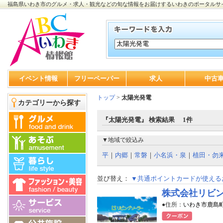
福島県いわき市のグルメ・求人・観光などの旬な情報をお届けするいわきのポータルサ
イベント情報
フリーペーパー
求人
中古
トップ
>
太陽光発電
カテゴリーから探す
『太陽光発電』 検索結果 1件
▼地域で絞込み
平
｜
内郷
｜
常磐
｜
小名浜・泉
｜
植田・勿
並び替え：
▼共通ポイントカードが使える
株式会社リビ
●住所：
いわき市鹿島町