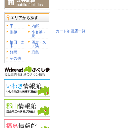
エリアから探す
平
内郷
カード加盟店一覧
常磐
小名浜・
泉
植田・勿
四倉・久
来
ノ浜
好間
鹿島
その他