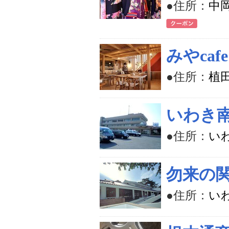
●住所：
中岡
みやcafe
●住所：
植田
いわき
●住所：
い
勿来の
●住所：
い