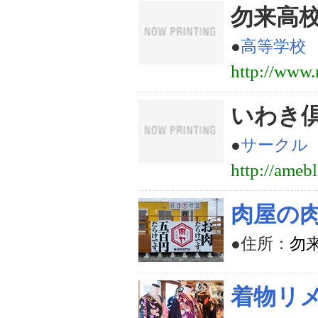
勿来高
●
高等学校
http://www.
いわき
●
サークル
http://amebl
肉屋の
●住所：
勿
着物リメ