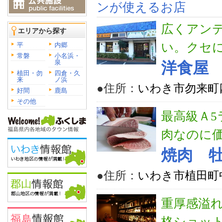
ンが使えるお店
広くアン
エリアから探す
い。クセ
平
内郷
常磐
小名浜・
泉
洋食屋
植田・勿
四倉・久
来
ノ浜
●住所：
いわき市勿来町
好間
鹿島
その他
最高級Ａ
肉なのに
焼肉 
●住所：
いわき市植田町中
重厚感溢
格ショッ