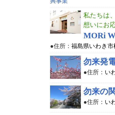
興事業
私たちは
想いにお
MORi W
●住所：
福島県いわき市植
勿来発
●住所：
い
勿来の
●住所：
い