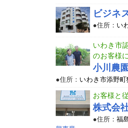
ビジネ
●住所：
いわ
いわき市
のお客様
小川農
●住所：
いわき市添野町猿
お客様と
株式会
●住所：
福島