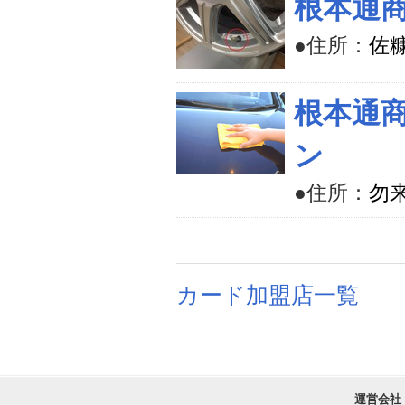
根本通商
●住所：
佐
根本通
ン
●住所：
勿来
カード加盟店一覧
運営会社