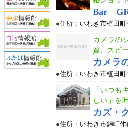
Bar G
●住所：
いわき市植田町中
カメラの
質、スピ
カメラ
●住所：
いわき市植田町中央
「いつも
しい」を
カズ・
●住所：
いわき市錦町作鞍1