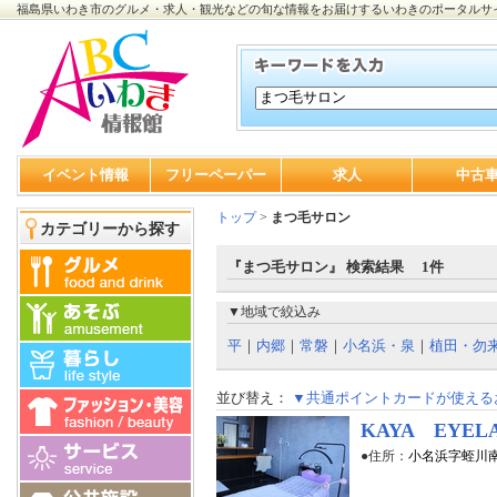
福島県いわき市のグルメ・求人・観光などの旬な情報をお届けするいわきのポータルサ
イベント情報
フリーペーパー
求人
中古
トップ
>
まつ毛サロン
カテゴリーから探す
『まつ毛サロン』 検索結果 1件
▼地域で絞込み
平
｜
内郷
｜
常磐
｜
小名浜・泉
｜
植田・勿
並び替え：
▼共通ポイントカードが使える
KAYA EYEL
●住所：
小名浜字蛭川南1