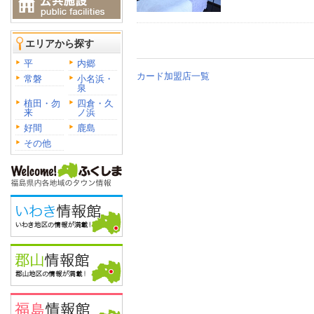
エリアから探す
平
内郷
カード加盟店一覧
常磐
小名浜・
泉
植田・勿
四倉・久
来
ノ浜
好間
鹿島
その他