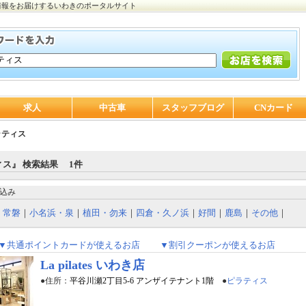
情報をお届けするいわきのポータルサイト
求人
中古車
スタッフブログ
CNカード
ラティス
ス』 検索結果 1件
込み
｜
常磐
｜
小名浜・泉
｜
植田・勿来
｜
四倉・久ノ浜
｜
好間
｜
鹿島
｜
その他
｜
▼共通ポイントカードが使えるお店
▼割引クーポンが使えるお店
La pilates いわき店
●住所：
平谷川瀬2丁目5-6 アンザイテナント1階
●
ピラティス