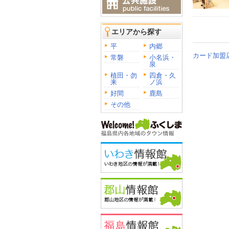
エリアから探す
平
内郷
カード加盟
常磐
小名浜・
泉
植田・勿
四倉・久
来
ノ浜
好間
鹿島
その他