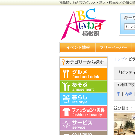
福島県いわき市のグルメ・求人・観光などの旬な
イベント情報
フリーペーパー
トップ
>
ピ
カテゴリーから探す
『ピラティ
▼地域で絞
平
｜
内郷
並び替え：