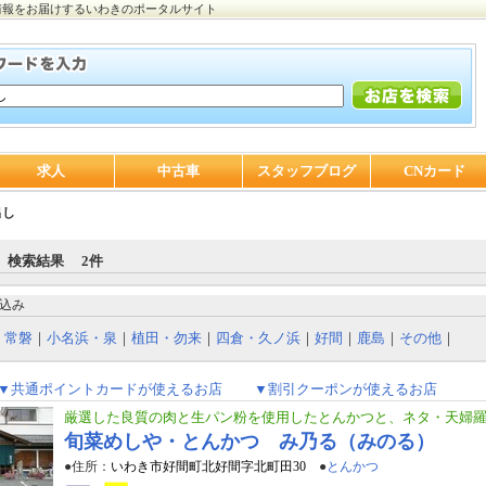
情報をお届けするいわきのポータルサイト
求人
中古車
スタッフブログ
CNカード
出し
 検索結果 2件
込み
｜
常磐
｜
小名浜・泉
｜
植田・勿来
｜
四倉・久ノ浜
｜
好間
｜
鹿島
｜
その他
｜
▼共通ポイントカードが使えるお店
▼割引クーポンが使えるお店
厳選した良質の肉と生パン粉を使用したとんかつと、ネタ・天婦
旬菜めしや・とんかつ み乃る（みのる）
●住所：
いわき市好間町北好間字北町田30
●
とんかつ