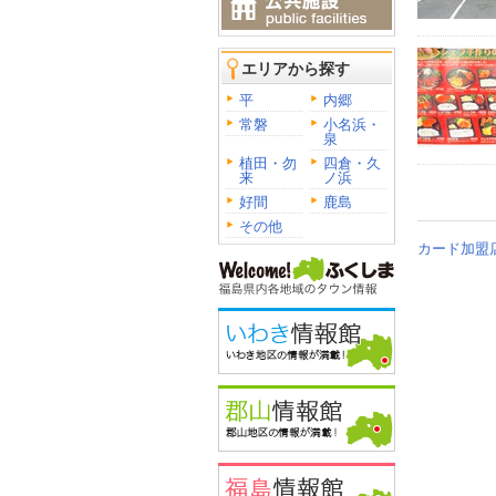
エリアから探す
平
内郷
常磐
小名浜・
泉
植田・勿
四倉・久
来
ノ浜
好間
鹿島
その他
カード加盟