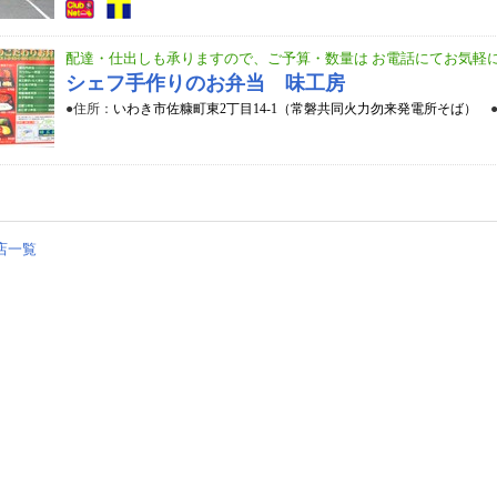
配達・仕出しも承りますので、ご予算・数量は お電話にてお気軽
シェフ手作りのお弁当 味工房
●住所：
いわき市佐糠町東2丁目14-1（常磐共同火力勿来発電所そば）
店一覧