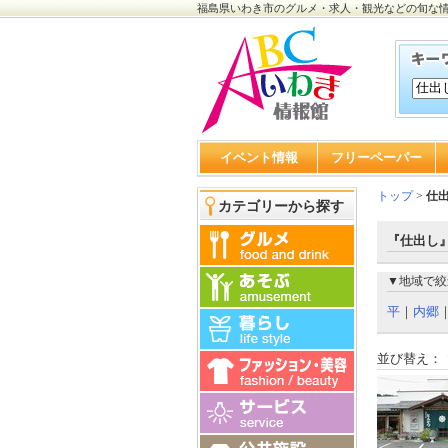
福島県いわき市のグルメ・求人・観光などの旬な
イベント情報
フリーペーパー
トップ
>
仕
カテゴリーから探す
『仕出し』
▼地域で絞
平
｜
内郷
並び替え：