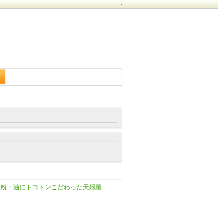
.
羅粉・油にトコトンこだわった天婦羅