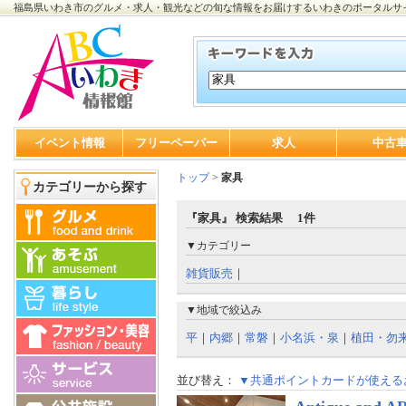
福島県いわき市のグルメ・求人・観光などの旬な情報をお届けするいわきのポータルサ
イベント情報
フリーペーパー
求人
中古
トップ
>
家具
カテゴリーから探す
『家具』 検索結果 1件
▼カテゴリー
雑貨販売
｜
▼地域で絞込み
平
｜
内郷
｜
常磐
｜
小名浜・泉
｜
植田・勿
並び替え：
▼共通ポイントカードが使える