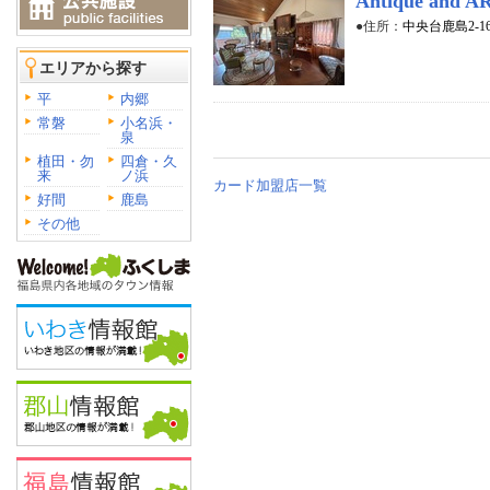
Antique and A
●住所：
中央台鹿島2-16
エリアから探す
平
内郷
常磐
小名浜・
泉
植田・勿
四倉・久
来
ノ浜
カード加盟店一覧
好間
鹿島
その他