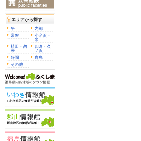
エリアから探す
平
内郷
常磐
小名浜・
泉
植田・勿
四倉・久
来
ノ浜
好間
鹿島
その他