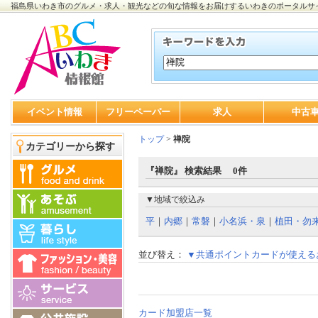
福島県いわき市のグルメ・求人・観光などの旬な情報をお届けするいわきのポータルサ
イベント情報
フリーペーパー
求人
中古
トップ
>
禅院
カテゴリーから探す
『禅院』 検索結果 0件
▼地域で絞込み
平
｜
内郷
｜
常磐
｜
小名浜・泉
｜
植田・勿
並び替え：
▼共通ポイントカードが使える
カード加盟店一覧