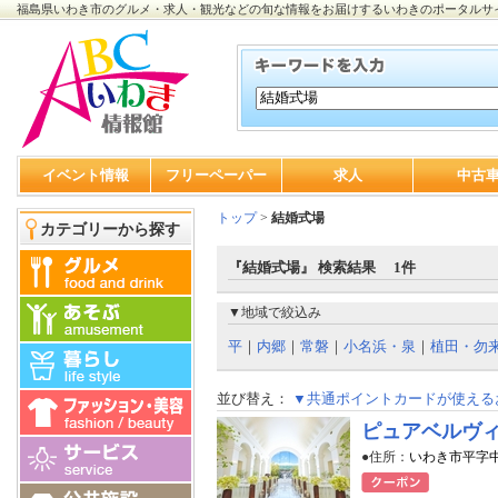
福島県いわき市のグルメ・求人・観光などの旬な情報をお届けするいわきのポータルサ
イベント情報
フリーペーパー
求人
中古
トップ
>
結婚式場
カテゴリーから探す
『結婚式場』 検索結果 1件
▼地域で絞込み
平
｜
内郷
｜
常磐
｜
小名浜・泉
｜
植田・勿
並び替え：
▼共通ポイントカードが使える
ピュアベルヴ
●住所：
いわき市平字中町