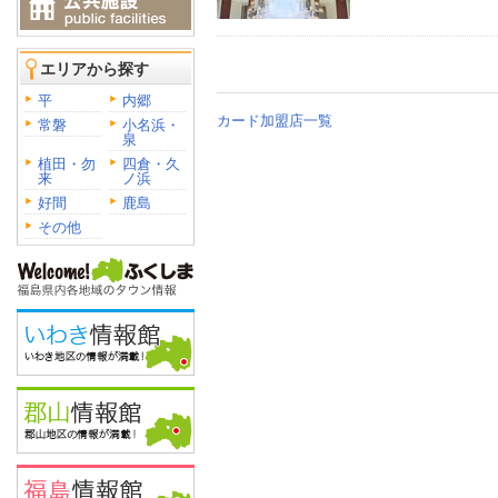
エリアから探す
平
内郷
カード加盟店一覧
常磐
小名浜・
泉
植田・勿
四倉・久
来
ノ浜
好間
鹿島
その他