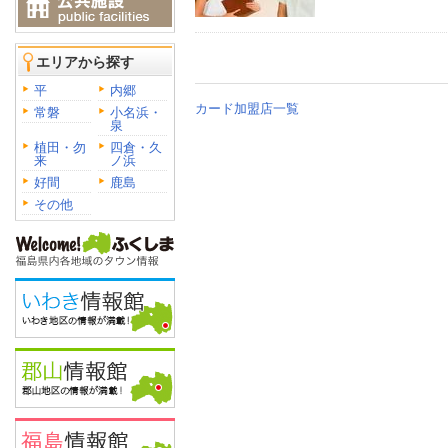
エリアから探す
平
内郷
カード加盟店一覧
常磐
小名浜・
泉
植田・勿
四倉・久
来
ノ浜
好間
鹿島
その他