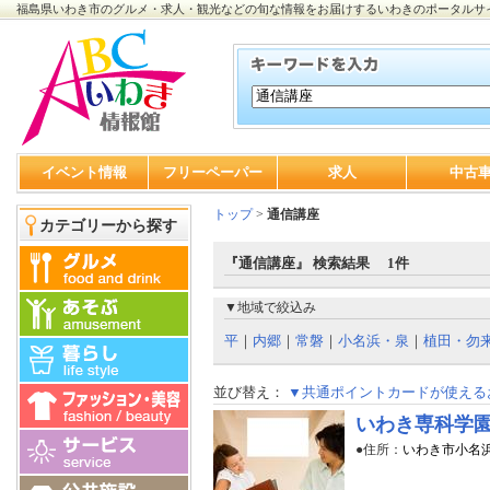
福島県いわき市のグルメ・求人・観光などの旬な情報をお届けするいわきのポータルサ
イベント情報
フリーペーパー
求人
中古
トップ
>
通信講座
カテゴリーから探す
『通信講座』 検索結果 1件
▼地域で絞込み
平
｜
内郷
｜
常磐
｜
小名浜・泉
｜
植田・勿
並び替え：
▼共通ポイントカードが使える
いわき専科学
●住所：
いわき市小名浜