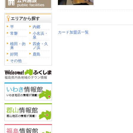
エリアから探す
平
内郷
カード加盟店一覧
常磐
小名浜・
泉
植田・勿
四倉・久
来
ノ浜
好間
鹿島
その他