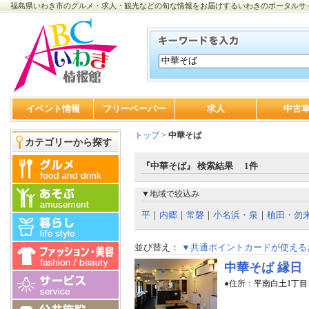
福島県いわき市のグルメ・求人・観光などの旬な情報をお届けするいわきのポータルサ
イベント情報
フリーペーパー
求人
中古
トップ
>
中華そば
カテゴリーから探す
『中華そば』 検索結果 1件
▼地域で絞込み
平
｜
内郷
｜
常磐
｜
小名浜・泉
｜
植田・勿
並び替え：
▼共通ポイントカードが使える
中華そば 縁日
●住所：
平南白土1丁目1