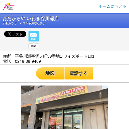
ホームにもどる
おたからや いわき谷川瀬店
オタカラヤ イワキヤガワセテン
住所：平谷川瀬字塚ノ町39番地1 ワイズポート101
電話：0246-38-9469
地図
電話する