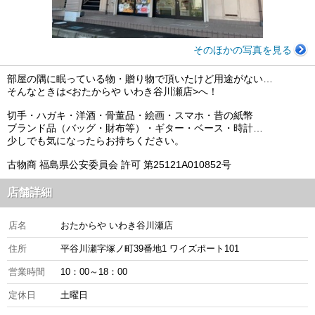
そのほかの写真を見る
部屋の隅に眠っている物・贈り物で頂いたけど用途がない…
そんなときは<おたからや いわき谷川瀬店>へ！
切手・ハガキ・洋酒・骨董品・絵画・スマホ・昔の紙幣
ブランド品（バッグ・財布等）・ギター・ベース・時計…
少しでも気になったらお持ちください。
古物商 福島県公安委員会 許可 第25121A010852号
店舗詳細
店名
おたからや いわき谷川瀬店
住所
平谷川瀬字塚ノ町39番地1 ワイズポート101
営業時間
10：00～18：00
定休日
土曜日