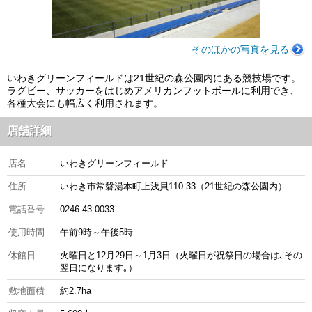
そのほかの写真を見る
いわきグリーンフィールドは21世紀の森公園内にある競技場です。
ラグビー、サッカーをはじめアメリカンフットボールに利用でき、
各種大会にも幅広く利用されます。
店舗詳細
店名
いわきグリーンフィールド
住所
いわき市常磐湯本町上浅貝110-33（21世紀の森公園内）
電話番号
0246-43-0033
使用時間
午前9時～午後5時
休館日
火曜日と12月29日～1月3日（火曜日が祝祭日の場合は､その
翌日になります｡）
敷地面積
約2.7ha