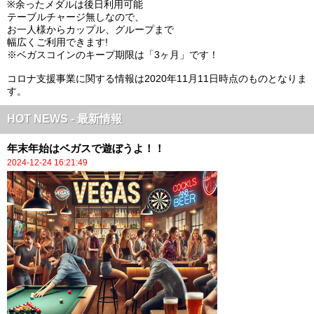
※余ったメダルは後日利用可能
テーブルチャージ無しなので、
お一人様からカップル、グループまで
幅広くご利用できます!
※ベガスコインのキープ期限は「3ヶ月」です！
コロナ支援事業に関する情報は2020年11月11日時点のものとなりま
す。
HOT NEWS - 最新情報
年末年始はベガスで遊ぼうよ！！
2024-12-24 16:21:49