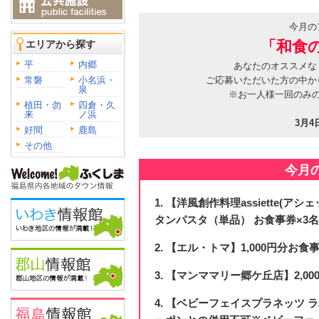
今月の
「和食
エリアから探す
平
内郷
あなたのオススメな
常磐
小名浜・
ご応募いただいた方の中か
泉
※お一人様一回のみ
植田・勿
四倉・久
来
ノ浜
3月4
好間
鹿島
その他
今月
【洋風創作料理assiette(
タンパスタ（単品） お食事券×3
【エル・トマ】1,000円分お食事
【マンママリー郷ケ丘店】2,00
【ベビーフェイスプラネッツ ラパ