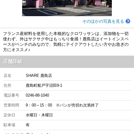
そのほかの写真を見る
フランス産材料を使用した本格的なクロワッサンは、添加物を一切
使わず、外はサクサク中はもっちり食感！鹿島店はイートインスペ
ースがベンチのみなので、気軽にテイクアウトしたい方やお急ぎの
方にオススメ♪
店舗詳細
店名
SHARE 鹿島店
住所
鹿島町船戸字沼田9-1
電話番号
0246-88-1040
営業時間
9：00～15：00 ※パンが売切れ次第終了
定休日
水曜日・木曜日
駐車場
有