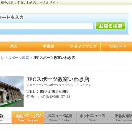
情報をお届けするいわきのポータルサイト
求人
中古車
スタッフブログ
CNカード
らし
>
スポーツ教室
>
JPCスポーツ教室いわき店
JPCスポーツ教室いわき店
ジェーピーシースポーツキョウシツ イワキテン
TEL：090-2403-6888
住所：小名浜花畑町37-13