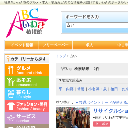
福島県いわき市のグルメ・求人・観光などの旬な情報をお届けするいわきのポータルサ
イベント情報
フリーペーパー
求人
中古
トップ
>
占い
カテゴリーから探す
『占い』 検索結果 2件
▼地域で絞込み
平
｜
内郷
｜
常磐
｜
小名浜・泉
｜
植田・勿
並び替え：
▼共通ポイントカードが使える
リサイクルショッ
●住所：
いわき市平字三倉