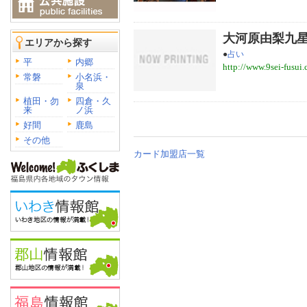
大河原由梨九
エリアから探す
●
占い
平
内郷
http://www.9sei-fusui
常磐
小名浜・
泉
植田・勿
四倉・久
来
ノ浜
好間
鹿島
その他
カード加盟店一覧