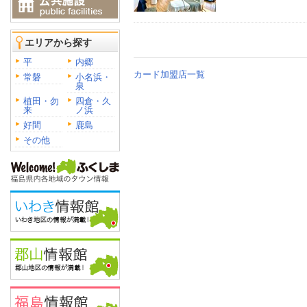
エリアから探す
平
内郷
カード加盟店一覧
常磐
小名浜・
泉
植田・勿
四倉・久
来
ノ浜
好間
鹿島
その他