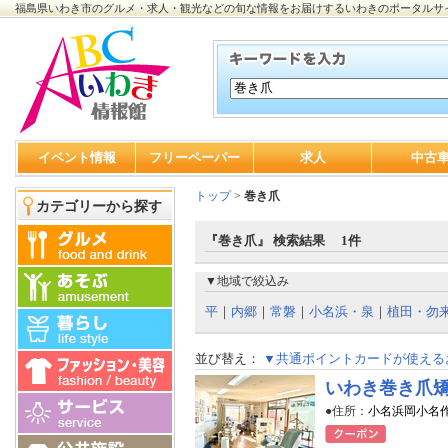
福島県いわき市のグルメ・求人・観光などの旬な情報をお届けするいわきのポータルサ
イベント情報
フリーペーパー
求人
中古
トップ
>
巻き爪
カテゴリーから探す
『巻き爪』 検索結果 1件
▼地域で絞込み
平
｜
内郷
｜
常磐
｜
小名浜・泉
｜
植田・勿
並び替え：
▼共通ポイントカードが使える
いわき巻き爪
●住所：
小名浜岡小名作前