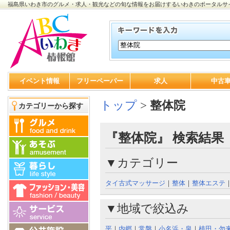
福島県いわき市のグルメ・求人・観光などの旬な情報をお届けするいわきのポータルサ
イベント情報
フリーペーパー
求人
中古
トップ
>
整体院
カテゴリーから探す
『整体院』 検索結果
▼カテゴリー
タイ古式マッサージ
｜
整体
｜
整体エステ
▼地域で絞込み
平
｜
内郷
｜
常磐
｜
小名浜・泉
｜
植田・勿