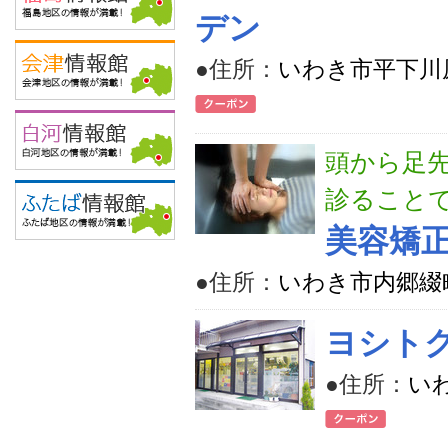
デン
●住所：
いわき市平下川原
頭から足
診ること
美容矯正
●住所：
いわき市内郷綴町
ヨシト
●住所：
い