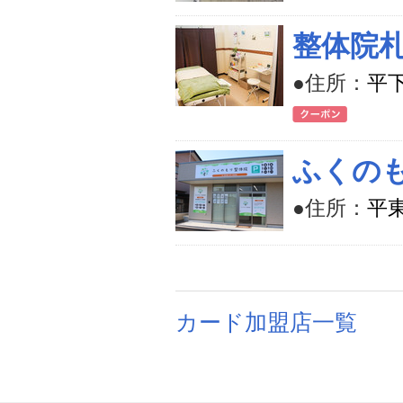
整体院札
●住所：
平下
ふくの
●住所：
平東
カード加盟店一覧