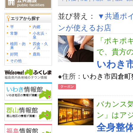
並び替え：
▼共通ポ
エリアから探す
ンが使えるお店
平
内郷
常磐
小名浜・
泉
「ポキポ
植田・勿
四倉・久
来
ノ浜
で、貴方
好間
鹿島
その他
いわき
●住所：
いわき市四倉町
バカンス
ン」はア
全身整