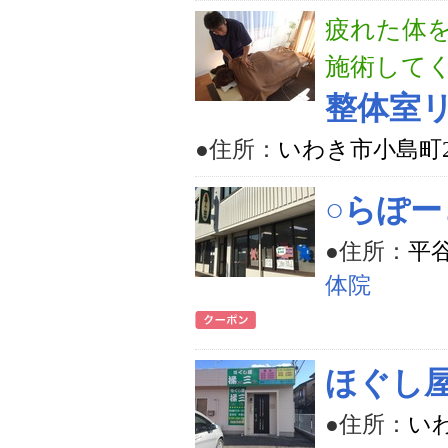
疲れた体
施術して
整体室
●住所：
いわき市小島町2-
○らぽ
●住所：
平谷
体院
ほぐし屋
●住所：
いわ