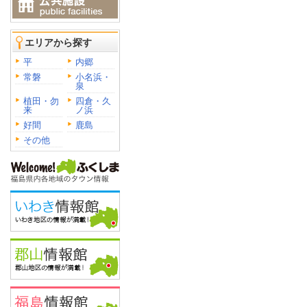
エリアから探す
平
内郷
常磐
小名浜・
泉
植田・勿
四倉・久
来
ノ浜
好間
鹿島
その他