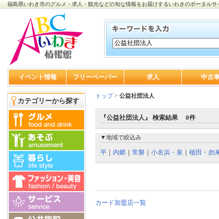
福島県いわき市のグルメ・求人・観光などの旬な情報をお届けするいわきのポータルサ
イベント情報
フリーペーパー
求人
中古
トップ
>
公益社団法人
カテゴリーから探す
『公益社団法人』 検索結果 0件
▼地域で絞込み
平
｜
内郷
｜
常磐
｜
小名浜・泉
｜
植田・勿
カード加盟店一覧