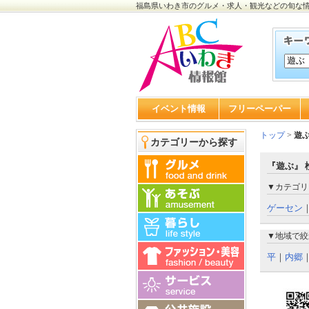
福島県いわき市のグルメ・求人・観光などの旬な
イベント情報
フリーペーパー
トップ
>
遊
カテゴリーから探す
『遊ぶ』 
▼カテゴリ
ゲーセン
▼地域で絞
平
｜
内郷