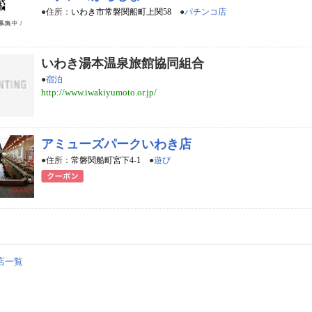
●住所：
いわき市常磐関船町上関58
●
パチンコ店
いわき湯本温泉旅館協同組合
●
宿泊
http://www.iwakiyumoto.or.jp/
アミューズパークいわき店
●住所：
常磐関船町宮下4-1
●
遊び
店一覧