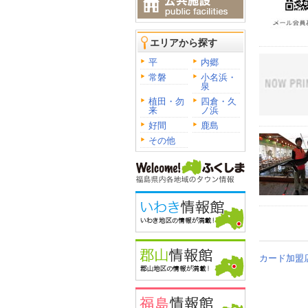
エリアから探す
平
内郷
常磐
小名浜・
泉
植田・勿
四倉・久
来
ノ浜
好間
鹿島
その他
カード加盟