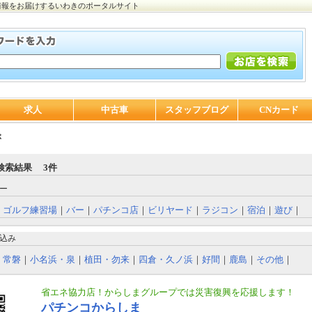
情報をお届けするいわきのポータルサイト
求人
中古車
スタッフブログ
CNカード
ぶ
検索結果 3件
ー
｜
ゴルフ練習場
｜
バー
｜
パチンコ店
｜
ビリヤード
｜
ラジコン
｜
宿泊
｜
遊び
｜
込み
｜
常磐
｜
小名浜・泉
｜
植田・勿来
｜
四倉・久ノ浜
｜
好間
｜
鹿島
｜
その他
｜
省エネ協力店！からしまグループでは災害復興を応援します！
パチンコからしま