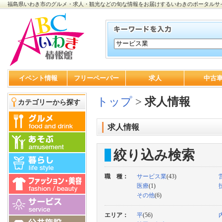
福島県いわき市のグルメ・求人・観光などの旬な情報をお届けするいわきのポータルサ
イベント情報
フリーペーパー
求人
中古
トップ
>
求人情報
カテゴリーから探す
求人情報
絞り込み検索
職 種：
サービス業
(43)
医療
(1)
その他
(6)
エリア：
平
(56)