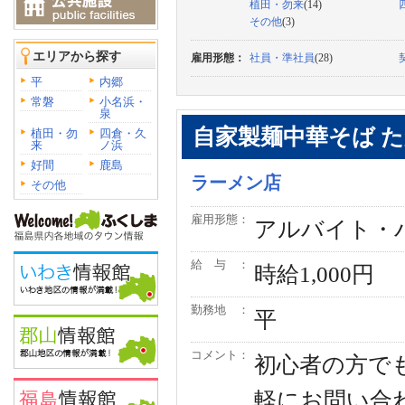
植田・勿来
(14)
その他
(3)
エリアから探す
雇用形態：
社員・準社員
(28)
平
内郷
常磐
小名浜・
泉
自家製麺中華そば 
植田・勿
四倉・久
来
ノ浜
好間
鹿島
ラーメン店
その他
雇用形態：
アルバイト・
給 与 ：
時給1,000円
勤務地 ：
平
コメント：
初心者の方で
軽にお問い合