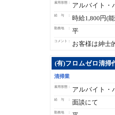
雇用形態：
アルバイト・
給 与 ：
時給1,800円
勤務地 ：
平
コメント：
お客様は紳士
(有)フロムゼロ清掃
清掃業
雇用形態：
アルバイト・
給 与 ：
面談にて
勤務地 ：