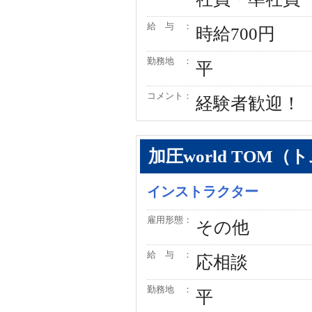
給 与 ：
時給700円
勤務地 ：
平
コメント：
経験者歓迎！
加圧world TOM（
インストラクター
雇用形態：
その他
給 与 ：
応相談
勤務地 ：
平