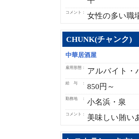
平
コメント：
女性の多い職
CHUNK(チャンク)
中華居酒屋
雇用形態：
アルバイト・
給 与 ：
850円～
勤務地 ：
小名浜・泉
コメント：
美味しい賄い