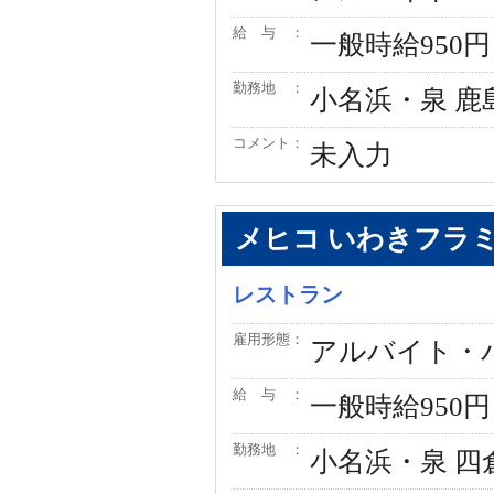
給 与 ：
一般時給950円
勤務地 ：
小名浜・泉 鹿
コメント：
未入力
メヒコ いわきフラ
レストラン
雇用形態：
アルバイト・
給 与 ：
一般時給950円
勤務地 ：
小名浜・泉 四