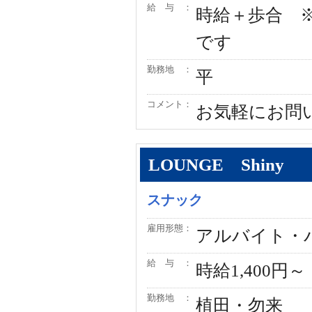
給 与 ：
時給＋歩合 ※
です
勤務地 ：
平
コメント：
お気軽にお問い合わ
LOUNGE Shiny
スナック
雇用形態：
アルバイト・
給 与 ：
時給1,400
勤務地 ：
植田・勿来