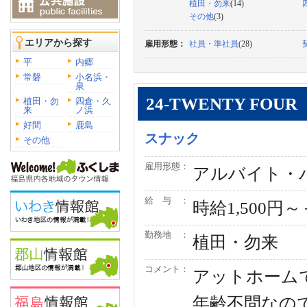
植田・勿来
(14)
その他
(3)
エリアから探す
雇用形態：
社員・準社員
(28)
平
内郷
常磐
小名浜・
泉
24-TWENTY FOUR
植田・勿
四倉・久
来
ノ浜
好間
鹿島
スナック
その他
雇用形態：
アルバイト・
給 与 ：
時給1,500
勤務地 ：
植田・勿来
コメント：
アットホーム
年齢不問なの