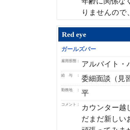
年齢に関係な
りませんので
Red eye
ガールズバー
雇用形態：
アルバイト・
給 与 ：
委細面談（見
勤務地 ：
平
コメント：
カウンター越
だまだ新しい