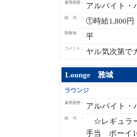
雇用形態：
アルバイト・
給 与 ：
①時給1,800円
勤務地 ：
平
コメント：
ヤル気次第で
Lounge 雅城
ラウンジ
雇用形態：
アルバイト・
給 与 ：
☆レギュラー2
手当 ボーイ10