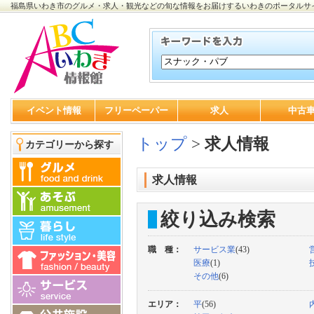
福島県いわき市のグルメ・求人・観光などの旬な情報をお届けするいわきのポータルサ
イベント情報
フリーペーパー
求人
中古
トップ
>
求人情報
カテゴリーから探す
求人情報
絞り込み検索
職 種：
サービス業
(43)
医療
(1)
その他
(6)
エリア：
平
(56)