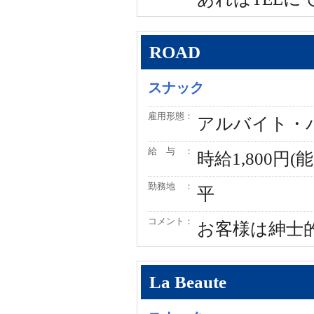
ROAD
スナック
雇用形態：
アルバイト・
給 与 ：
時給1,800円
勤務地 ：
平
コメント：
お客様は紳士
La Beaute