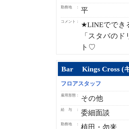
勤務地 ：
平
コメント：
★LINEで
「スタバのドリ
ト♡
Bar Kings Cros
フロアスタッフ
雇用形態：
その他
給 与 ：
委細面談
勤務地 ：
植田・勿来