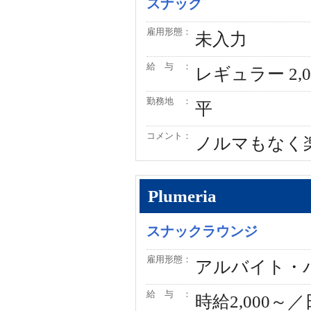
スナック
雇用形態：
未入力
給 与 ：
レギュラー 2,
勤務地 ：
平
コメント：
ノルマもなく
Plumeria
スナックラウンジ
雇用形態：
アルバイト・
給 与 ：
時給2,000～