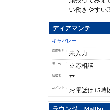
頑張ってみま
い働きやすい
ディアマンテ
キャバレー
雇用形態：
未入力
給 与 ：
※応相談
勤務地 ：
平
コメント：
お電話は15
ラウンジ Malibu