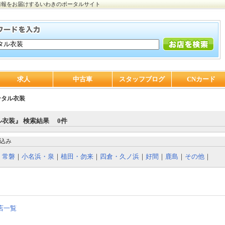
情報をお届けするいわきのポータルサイト
求人
中古車
スタッフブログ
CNカード
ンタル衣装
衣装』 検索結果 0件
込み
｜
常磐
｜
小名浜・泉
｜
植田・勿来
｜
四倉・久ノ浜
｜
好間
｜
鹿島
｜
その他
｜
店一覧