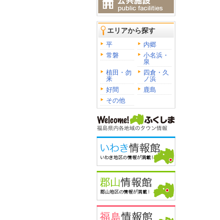
エリアから探す
平
内郷
常磐
小名浜・
泉
植田・勿
四倉・久
来
ノ浜
好間
鹿島
その他