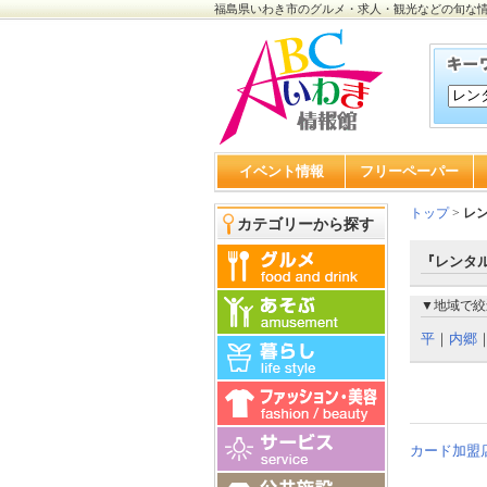
福島県いわき市のグルメ・求人・観光などの旬な
イベント情報
フリーペーパー
トップ
>
レ
カテゴリーから探す
『レンタル
▼地域で絞
平
｜
内郷
カード加盟