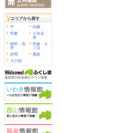
エリアから探す
平
内郷
常磐
小名浜・
泉
植田・勿
四倉・久
来
ノ浜
好間
鹿島
その他