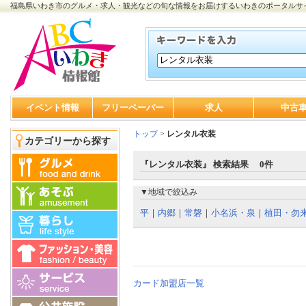
福島県いわき市のグルメ・求人・観光などの旬な情報をお届けするいわきのポータルサ
イベント情報
フリーペーパー
求人
中古
トップ
>
レンタル衣装
カテゴリーから探す
『レンタル衣装』 検索結果 0件
▼地域で絞込み
平
｜
内郷
｜
常磐
｜
小名浜・泉
｜
植田・勿
カード加盟店一覧