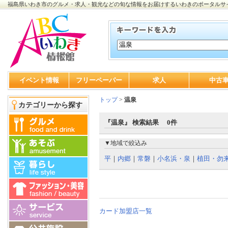
福島県いわき市のグルメ・求人・観光などの旬な情報をお届けするいわきのポータルサ
イベント情報
フリーペーパー
求人
中古
トップ
>
温泉
カテゴリーから探す
『温泉』 検索結果 0件
▼地域で絞込み
平
｜
内郷
｜
常磐
｜
小名浜・泉
｜
植田・勿
カード加盟店一覧