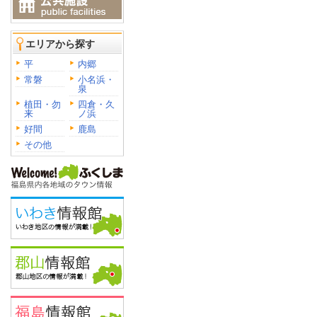
エリアから探す
平
内郷
常磐
小名浜・
泉
植田・勿
四倉・久
来
ノ浜
好間
鹿島
その他