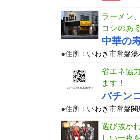
ラーメン
コシのあ
中華の
●住所：
いわき市常磐湯本
省エネ協
ます！
パチン
●住所：
いわき市常磐関
選び抜か
しい一夜