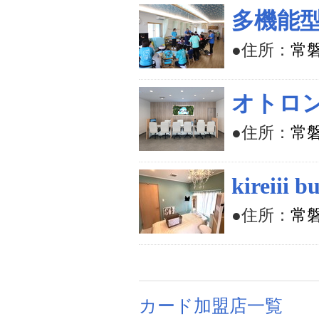
多機能
●住所：
常磐
オトロン
●住所：
常磐
kireiii b
●住所：
常
カード加盟店一覧