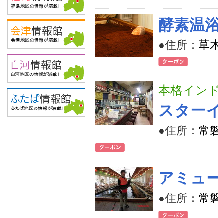
酵素温
●住所：
草木
本格イン
スターイ
●住所：
常磐
アミュ
●住所：
常磐