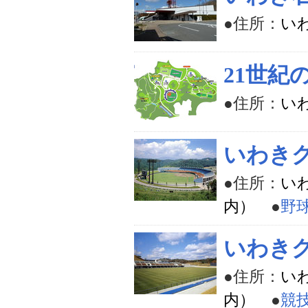
●住所：
い
21世紀
●住所：
いわ
いわき
●住所：
いわ
内）
●
野
いわき
●住所：
いわ
内）
●
競