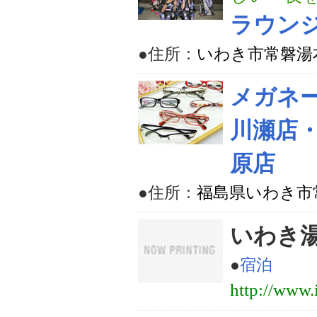
ラウンジ
●住所：
いわき市常磐湯本
メガネー
川瀬店
原店
●住所：
福島県いわき市
いわき
●
宿泊
http://www.