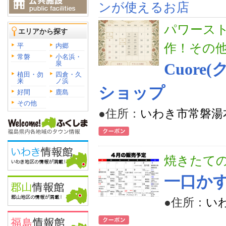
ンが使えるお店
パワース
エリアから探す
作！その
平
内郷
常磐
小名浜・
泉
Cuor
植田・勿
四倉・久
来
ノ浜
ショップ
好間
鹿島
その他
●住所：
いわき市常磐湯本
焼きたて
一口か
●住所：
い