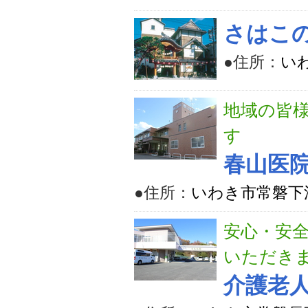
さはこの
●住所：
いわ
地域の皆
す
春山医
●住所：
いわき市常磐下
安心・安
いただき
介護老人