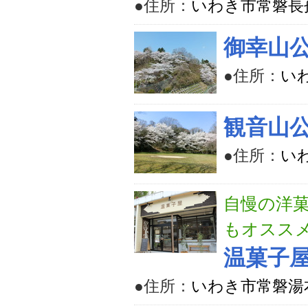
●住所：
いわき市常磐長
御幸山
●住所：
いわ
観音山
●住所：
い
自慢の洋
もオスス
温菓子
●住所：
いわき市常磐湯本