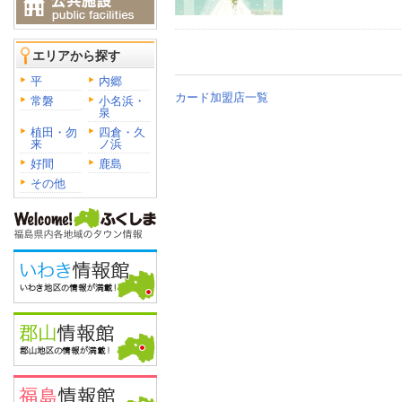
エリアから探す
平
内郷
カード加盟店一覧
常磐
小名浜・
泉
植田・勿
四倉・久
来
ノ浜
好間
鹿島
その他