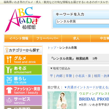
福島県いわき市のグルメ・求人・観光などの旬な情報をお届けするいわきのポータルサ
イベント情報
フリーペーパー
求人
中古
トップ
>
レンタル衣装
カテゴリーから探す
『レンタル衣装』 検索結果 1件
▼地域で絞込み
平
｜
内郷
｜
常磐
｜
小名浜・泉
｜
植田・勿
並び替え：
▼共通ポイントカードが使える
ウエディングドレス
BRIDAL PRO
●住所：
いわき市平谷川